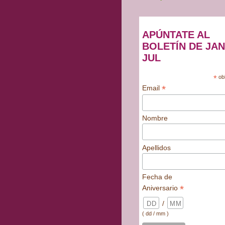
APÚNTATE AL
BOLETÍN DE JAN
JUL
*
obl
*
Email
Nombre
Apellidos
Fecha de
*
Aniversario
/
( dd / mm )