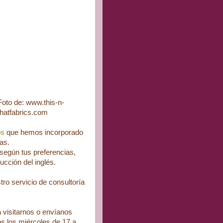
Foto de: www.this-n-
thatfabrics.com
os
que hemos incorporado
as.
 según tus preferencias,
ucción del inglés.
ro servicio de consultoría
 visitarnos o envíanos
s los miércoles de 17 a