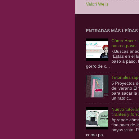
Valori Wells
ENTRADAS MÁS LEÍDAS
Cómo Hacer u
paso a paso
¿Buscas añadi
¡Estás en el 
paso a paso,
gorro de c...
Tutoriales ráp
5 Proyectos de
del verano E
para sacar la
un rato c...
Nuevo tutoria
tirantes y forr
Aprende cómo 
tipo saco de 
hayas visto. P
como pa...