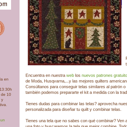
Encuentra en nuestra
web
los
nuevos patrones gratuit
da en
de Moda, Husqvarna,...y las mejores quilters american
Consúltanos para conseguir telas similares al patrón o
 13:30h
también podemos prepararte el kit a medida con la trad
s de 10
 y
Tienes dudas para combinar las telas? aprovecha nuest
tiva.
personalizada para diseñar tu quilt y combinar telas.
 un
Tienes una tela que no sabes con qué combinar? Ven a
una foto y buscaremos la tela que mejor combine. Todo