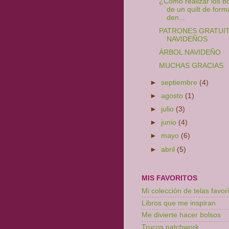
¿Cómo realizar los b
de un quilt de form
den...
PATRONES GRATUI
NAVIDEÑOS
ÁRBOL NAVIDEÑO
MUCHAS GRACIAS
►
septiembre
(4)
►
agosto
(1)
►
julio
(3)
►
junio
(4)
►
mayo
(6)
►
abril
(5)
MIS FAVORITOS
Mi colección de telas favori
Libros que me inspiran
Me divierte hacer bolsos
Trucos patchwork