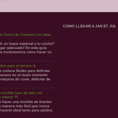
COMO LLEGAR A JAN ET JUL
n Gorro de Cocinero con telas
r un toque especial a tu cocina?
lugar adecuado! En esta guía
 te mostraremos cómo hacer un
idos para el verano ☀️
 costura fáciles para disfrutar
l verano es un buen momento
 máquina de coser, disfrutar de
l mochila saco de tela con
o interior 💚
hacer una mochila de tirantes
la manera más fácil que nunca
royecto ideal tanto para adultos