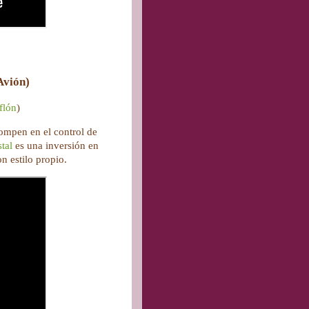
Avión)
flón
)
rompen en el control de
stal
es una inversión en
n estilo propio.