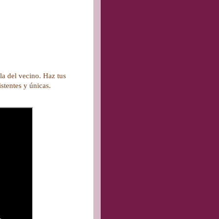
la del vecino. Haz tus
istentes y únicas.