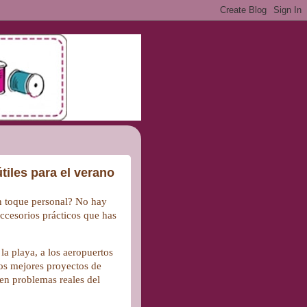
útiles para el verano
 un toque personal? No hay
accesorios prácticos que has
la playa, a los aeropuertos
los mejores proyectos de
ven problemas reales del