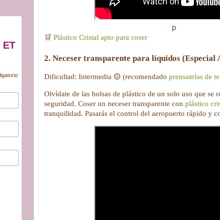
p
🛒
Plástico Cristal apto para coser
 ET
2. Neceser transparente para líquidos (Especial 
igatorio
Dificultad: Intermedia 🟡 (recomendado
prensatelas de te
Olvídate de las bolsas de plástico de un solo uso que se 
seguridad. Coser un neceser transparente con
plástico cri
tranquilidad. Pasarás el control del aeropuerto rápido y co