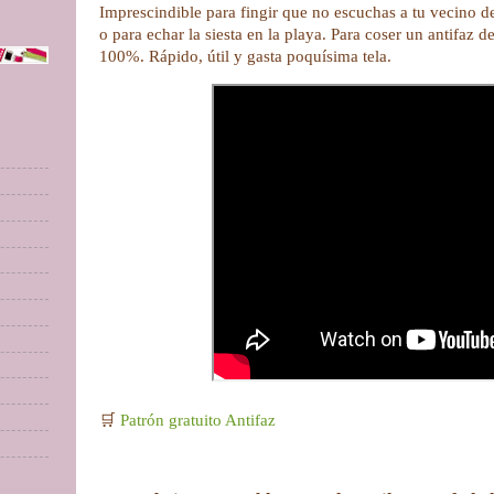
Imprescindible para fingir que no escuchas a tu vecino d
o para echar la siesta en la playa. Para coser un antifaz de
100%. Rápido, útil y gasta poquísima tela.
🛒
Patrón gratuito Antifaz