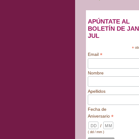
APÚNTATE AL
BOLETÍN DE JAN
JUL
*
obl
*
Email
Nombre
Apellidos
Fecha de
*
Aniversario
/
( dd / mm )