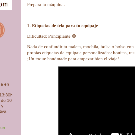
Prepara tu máquina.
1.
Etiquetas de tela para tu equipaje
Dificultad: Principiante 🟢
Nada de confundir tu maleta, mochila, bolsa o bolso con 
propias etiquetas de equipaje personalizadas: bonitas, res
¡Un toque handmade para empezar bien el viaje!
da en
 13:30h
s de 10
 y
tiva.
 un