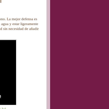
l
fono. La mejor defensa es
l agua y estar ligeramente
d sin necesidad de añadir
 Jul