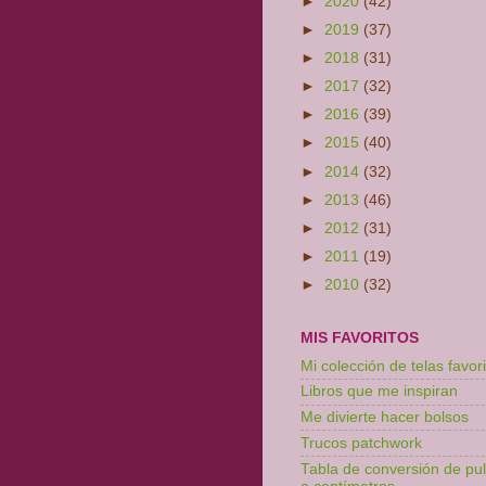
►
2020
(42)
►
2019
(37)
►
2018
(31)
►
2017
(32)
►
2016
(39)
►
2015
(40)
►
2014
(32)
►
2013
(46)
►
2012
(31)
►
2011
(19)
►
2010
(32)
MIS FAVORITOS
Mi colección de telas favori
Libros que me inspiran
Me divierte hacer bolsos
Trucos patchwork
Tabla de conversión de pu