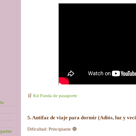
🛒
Kit Funda de pasaporte
ta
5. Antifaz de viaje para dormir (Adiós, luz y vec
Dificultad: Principiante 🟢
lgadas