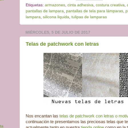
Etiquetas:
armazones
,
cinta adhesiva
,
costura creativa
,
pantallas de lampara
,
pantallas de tela para lámparas
,
p
lampara
,
silicona liquida
,
tulipas de lamparas
MIÉRCOLES, 5 DE JULIO DE 2017
Telas de patchwork con letras
Nos encantan las
telas de patchwork con letras o moti
continuación te presentamos las preciosas telas que 
ta
actualmente tanto en nuestra
tienda online
como en la t