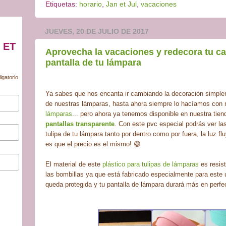
Etiquetas:
horario
,
Jan et Jul
,
vacaciones
JUEVES, 20 DE JULIO DE 2017
 ET
Aprovecha la vacaciones y redecora tu c
pantalla de tu lámpara
igatorio
Ya sabes que nos encanta ir cambiando la decoración simple
de nuestras lámparas, hasta ahora siempre lo hacíamos con
lámparas
... pero ahora ya tenemos disponible en nuestra tien
pantallas transparente
. Con este pvc especial podrás ver la
tulipa de tu lámpara tanto por dentro como por fuera, la luz fl
es que el precio es el mismo! 😄
El material de este
plástico para tulipas de lámparas
es resist
las bombillas ya que está fabricado especialmente para este 
queda protegida y tu pantalla de lámpara durará más en perfe