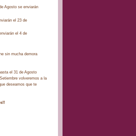
8 de Agosto se enviarán
nviarán el 23 de
enviarán el 4 de
line sin mucha demora
asta el 31 de Agosto
e Setiembre volveremos a la
que deseamos que te
s!!