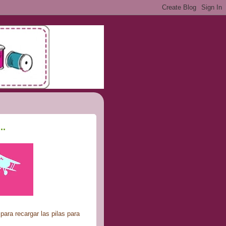
..
ara recargar las pilas para