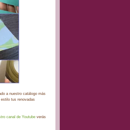
ado a nuestro catálogo más
 estilo tus renovadas
estro canal de Youtube
verás