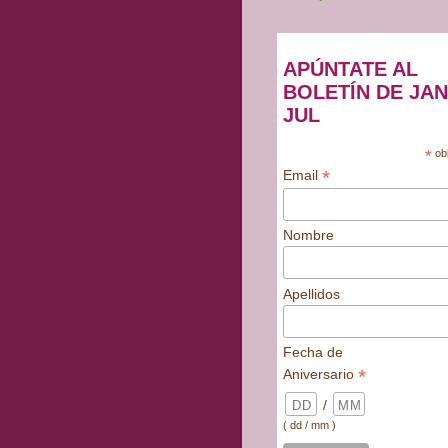
APÚNTATE AL
BOLETÍN DE JAN
JUL
*
obl
*
Email
Nombre
Apellidos
Fecha de
*
Aniversario
/
( dd / mm )