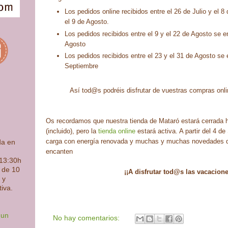
Los pedidos online recibidos entre el 26 de Julio y el 
el 9 de Agosto.
Los pedidos recibidos entre el 9 y el 22 de Agosto se e
Agosto
Los pedidos recibidos entre el 23 y el 31 de Agosto se 
Septiembre
Así tod@s podréis disfrutar de vuestras compras on
Os recordamos que nuestra tienda de Mataró estará cerrada h
(incluido), pero la
tienda online
estará activa. A partir del 4 d
carga con energía renovada y muchas y muchas novedades 
da en
encanten
 13:30h
s de 10
¡¡A disfrutar tod@s las vacacione
 y
tiva.
 un
No hay comentarios: