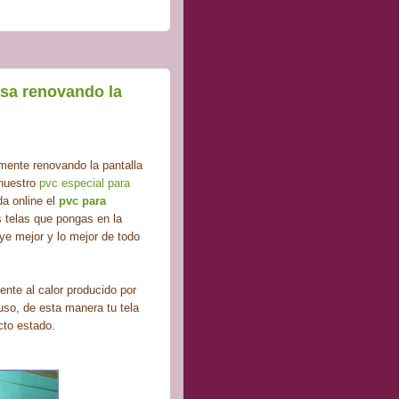
asa renovando la
mente renovando la pantalla
 nuestro
pvc especial para
da online el
pvc para
s telas que pongas en la
uye mejor y lo mejor de todo
ente al calor producido por
uso, de esta manera tu tela
cto estado.