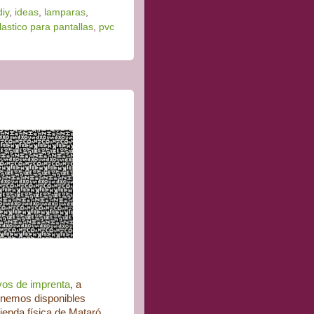
diy
,
ideas
,
lamparas
,
lastico para pantallas
,
pvc
vos de imprenta
, a
tenemos disponibles
ienda física de Mataró.