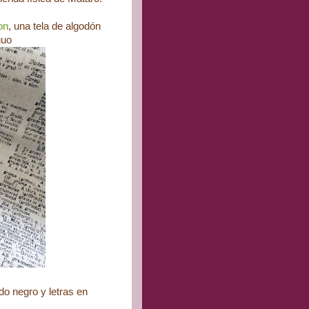
on
, una tela de algodón
guo
ndo negro y letras en