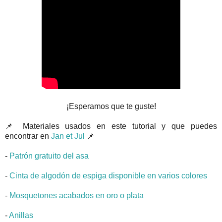
¡Esperamos que te guste!
📌 Materiales usados en este tutorial y que puedes
encontrar en
Jan et Jul
📌
-
Patrón gratuito del asa
-
Cinta de algodón de espiga disponible en varios colores
-
Mosquetones acabados en oro o plata
-
Anillas