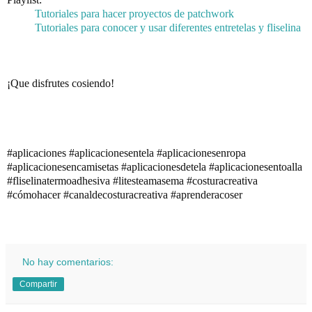
Tutoriales para hacer proyectos de patchwork
Tutoriales para conocer y usar diferentes entretelas y fliselina
¡Que disfrutes cosiendo!
#aplicaciones
#aplicacionesentela
#aplicacionesenropa
#aplicacionesencamisetas
#aplicacionesdetela
#aplicacionesentoalla
#fliselinatermoadhesiva
#litesteamasema
#costuracreativa
#cómohacer
#canaldecosturacreativa
#aprenderacoser
No hay comentarios:
Compartir