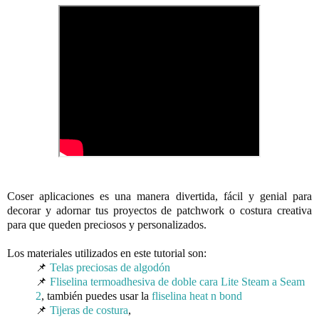
Coser aplicaciones es una manera divertida, fácil y genial para 
decorar y adornar tus proyectos de patchwork o costura creativa 
para que queden preciosos y personalizados.
📌 
Telas preciosas de algodón
📌 
Fliselina termoadhesiva de doble cara Lite Steam a Seam 
2
, también puedes usar la 
fliselina heat n bond
📌 
Tijeras de costura
, 