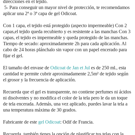
direcciones en el tejido.
5- Para conseguir un mayor nivel de protección, te recomendamos
aplicar una 2ª o 3ª capa de gel Odicoat.
Con 1 capa, el tejido está protegido (aspecto impermeable) Con 2
capas,el tejido queda recubierto y es resistente a las manchas Con 3
capas, el tejido es impermeable y queda protegido de las manchas.
Tiempo de secado: aproximadamente 2h para cada aplicación. Al
cabo de 24 horas plánchalo sin vapor con un papel encerado para
fijar el gel.
El tamaño del envase de
Odicoat de Jan et Jul
es de 250 ml., esta
cantidad te permite cubrir aproximadamente 2,5m² de tejido según
el grosor y la frecuencia de aplicación.
Recuerda que el gel es transparente, no contiene perfumes ni ácidos
ni disolventes y no modifica el color de la tela pero le da un toque
de tela encerada. Además, una vez aplicado, puedes lavar la tela a
una temperatura máxima de 30 grados.
Fabricante de este
gel Odicoat
: Odif de Francia.
Recuerda, también tienes la opción de plastificar tus telas con la