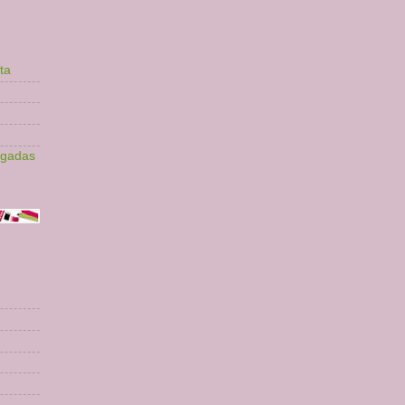
ta
lgadas