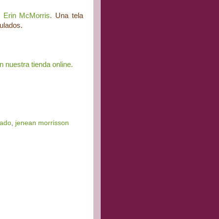
e
Erin McMorris
. Una tela
zulados.
n n
uest
ra tienda online.
rado
,
jenean morrisson