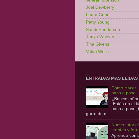
Jenean Morrison
Joel Dewberry
Laura Gunn
Patty Young
Sandi Henderson
Tanya Whelan
Tina Givens
Valori Wells
ENTRADAS MÁS LEÍDAS
Cómo Hacer u
paso a paso
¿Buscas añadi
¡Estás en el 
paso a paso,
gorro de c...
Nuevo tutoria
tirantes y forr
Aprende cómo 