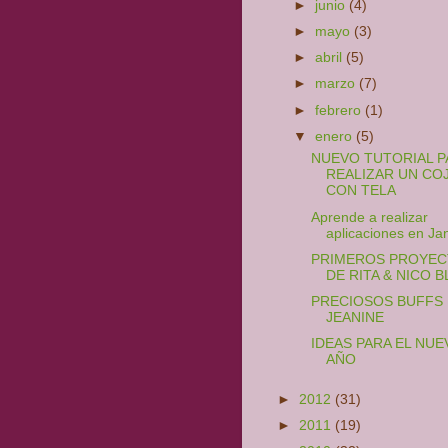
►
junio
(4)
►
mayo
(3)
►
abril
(5)
►
marzo
(7)
►
febrero
(1)
▼
enero
(5)
NUEVO TUTORIAL P
REALIZAR UN COJ
CON TELA
Aprende a realizar
aplicaciones en Jan
PRIMEROS PROYE
DE RITA & NICO 
PRECIOSOS BUFFS
JEANINE
IDEAS PARA EL NUE
AÑO
►
2012
(31)
►
2011
(19)