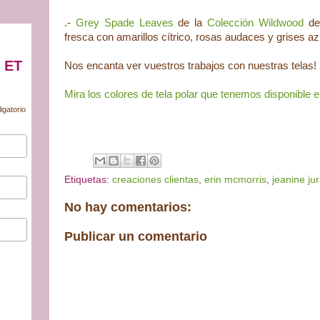
.-
Grey Spade Leaves
de la
Colección Wildwood
d
fresca con amarillos cítrico, rosas audaces y grises a
 ET
Nos encanta ver vuestros trabajos con nuestras telas!
Mira los colores
de tela polar que
ten
em
os disponible e
igatorio
Etiquetas:
creaciones clientas
,
erin mcmorris
,
jeanine ju
No hay comentarios:
Publicar un comentario