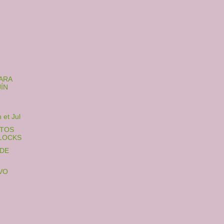
ARA
ÍN
 et Jul
CTOS
BLOCKS
 DE
VO