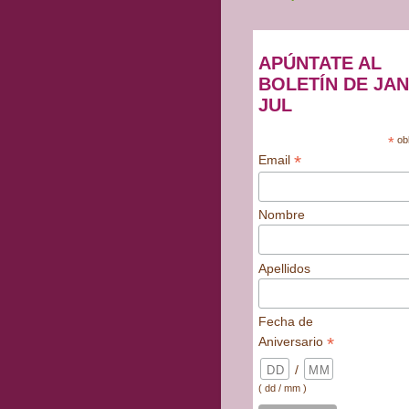
APÚNTATE AL
BOLETÍN DE JAN
JUL
*
obl
*
Email
Nombre
Apellidos
Fecha de
*
Aniversario
/
( dd / mm )