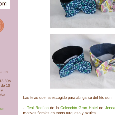
da en
 13:30h
s de 10
 y
tiva.
Las telas que ha escogido para abrigarse del frío son:
.-
Teal Rooftop
de la
Colección Gran Hotel
de
Jenea
 un
motivos florales en tonos turquesa y azules.