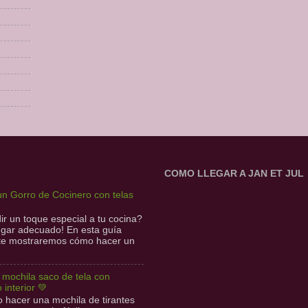
COMO LLEGAR A JAN ET JUL
n Gorro de Cocinero con telas
r un toque especial a tu cocina?
lugar adecuado! En esta guía
 te mostraremos cómo hacer un
l mochila saco de tela con
o interior 💚
hacer una mochila de tirantes