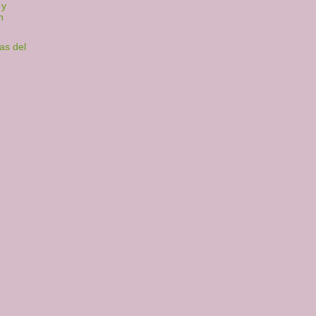
 y
n
as del