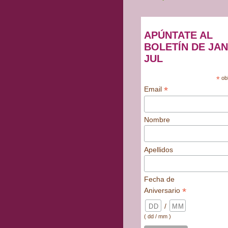
APÚNTATE AL
BOLETÍN DE JAN
JUL
*
obl
*
Email
Nombre
Apellidos
Fecha de
*
Aniversario
/
( dd / mm )