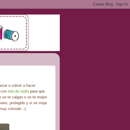
ezar o volver a hacer
r con
tela de rejilla
para que
e se te caigan o se te mojen
 mano, protegido y si se moja
, muy cómodo :-)