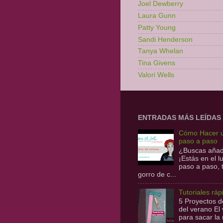
Joel Dewberry
Laura Gunn
Patty Young
Sandi Henderson
Tanya Whelan
Tina Givens
Valori Wells
ENTRADAS MÁS LEÍDAS
Cómo Hacer u
paso a paso
¿Buscas añadi
¡Estás en el 
paso a paso,
gorro de c...
Tutoriales ráp
5 Proyectos de
del verano E
para sacar la