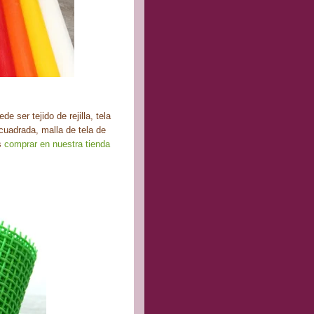
e ser tejido de rejilla, tela
a cuadrada, malla de tela de
es
comprar en nuestra tienda