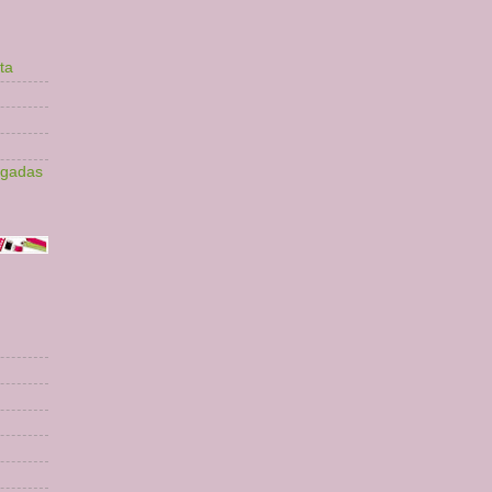
ta
lgadas