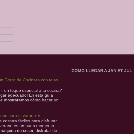
COMO LLEGAR A JAN ET JUL
n Gorro de Cocinero con telas
r un toque especial a tu cocina?
lugar adecuado! En esta guía
 te mostraremos cómo hacer un
idos para el verano ☀️
 costura fáciles para disfrutar
l verano es un buen momento
 máquina de coser, disfrutar de