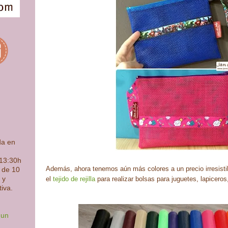
da en
 13:30h
Además, ahora tenemos aún más colores a un precio irresistib
s de 10
el
tejido de rejilla
para realizar bolsas para juguetes, lapiceros,
 y
tiva.
 un