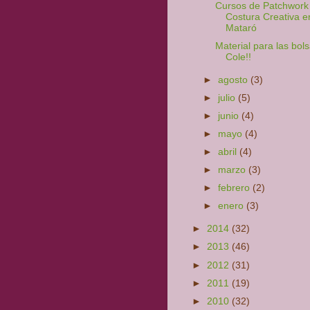
Cursos de Patchwork
Costura Creativa e
Mataró
Material para las bols
Cole!!
►
agosto
(3)
►
julio
(5)
►
junio
(4)
►
mayo
(4)
►
abril
(4)
►
marzo
(3)
►
febrero
(2)
►
enero
(3)
►
2014
(32)
►
2013
(46)
►
2012
(31)
►
2011
(19)
►
2010
(32)