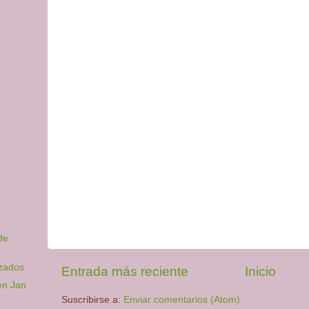
de
izados
Entrada más reciente
Inicio
 en Jan
Suscribirse a:
Enviar comentarios (Atom)