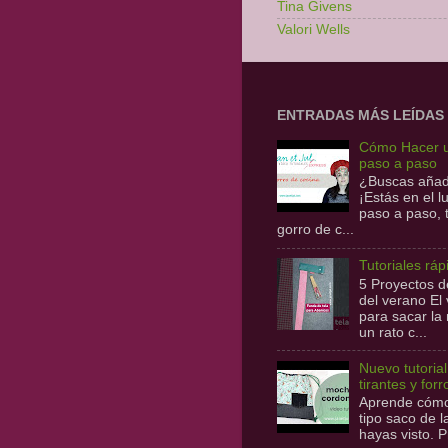
Tina Givens
Valori Wells
ENTRADAS MÁS LEÍDAS
Cómo Hacer u
paso a paso
¿Buscas añadi
¡Estás en el 
paso a paso,
gorro de c...
Tutoriales ráp
5 Proyectos de
del verano E
para sacar la
un rato c...
Nuevo tutoria
tirantes y forr
Aprende cómo 
tipo saco de 
hayas visto. P