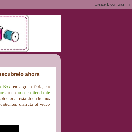
escúbrelo ahora
ra Box
en alguna feria, en
work
o en
nuestra tienda de
solucionar esta duda hemos
ntienen, disfruta el vídeo