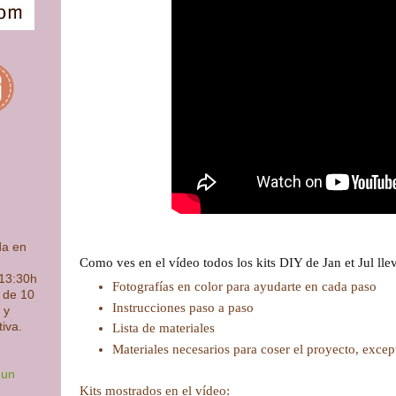
da en
Como ves en el vídeo todos los kits DIY de Jan et Jul lle
 13:30h
Fotografías en color para ayudarte en cada paso
s de 10
Instrucciones paso a paso
 y
tiva.
Lista de materiales
Materiales necesarios para coser el proyecto, excep
 un
Kits mostrados en el vídeo: