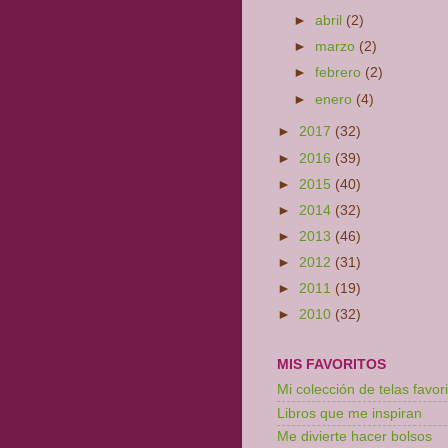
►
abril
(2)
►
marzo
(2)
►
febrero
(2)
►
enero
(4)
►
2017
(32)
►
2016
(39)
►
2015
(40)
►
2014
(32)
►
2013
(46)
►
2012
(31)
►
2011
(19)
►
2010
(32)
MIS FAVORITOS
Mi colección de telas favori
Libros que me inspiran
Me divierte hacer bolsos