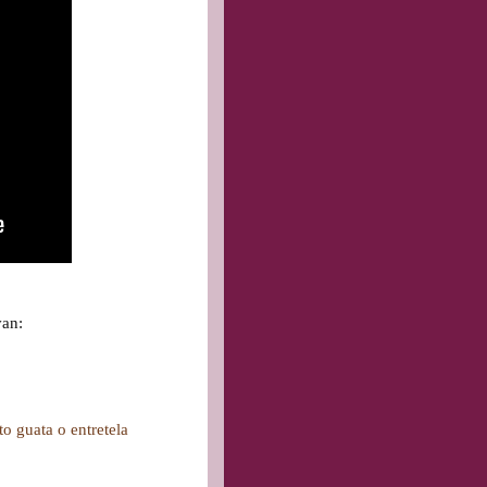
van:
to guata o entretela