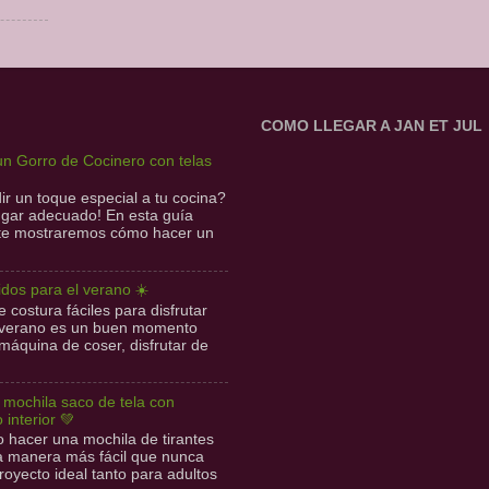
COMO LLEGAR A JAN ET JUL
n Gorro de Cocinero con telas
r un toque especial a tu cocina?
lugar adecuado! En esta guía
 te mostraremos cómo hacer un
idos para el verano ☀️
 costura fáciles para disfrutar
l verano es un buen momento
 máquina de coser, disfrutar de
l mochila saco de tela con
o interior 💚
hacer una mochila de tirantes
la manera más fácil que nunca
royecto ideal tanto para adultos