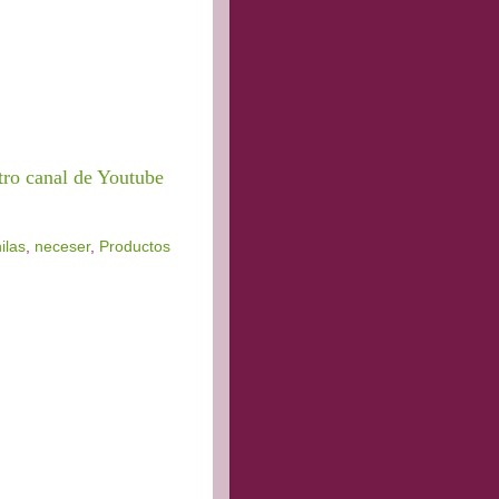
tro canal de Youtube
ilas
,
neceser
,
Productos