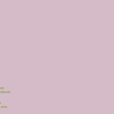
van
cúbrelo
e
 otra