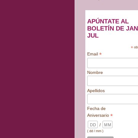
APÚNTATE AL
BOLETÍN DE JAN
JUL
*
obl
*
Email
Nombre
Apellidos
Fecha de
*
Aniversario
/
( dd / mm )