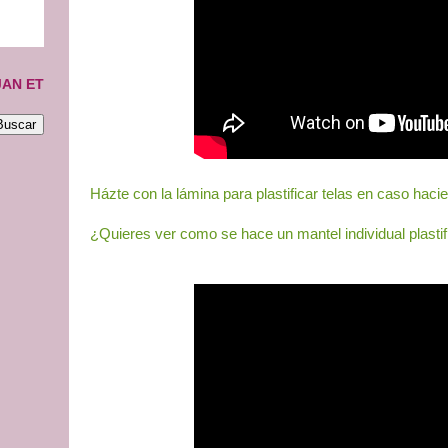
JAN ET
Házte con la lámina para plastificar telas en caso haci
¿Quieres ver como se hace un mantel individual plasti