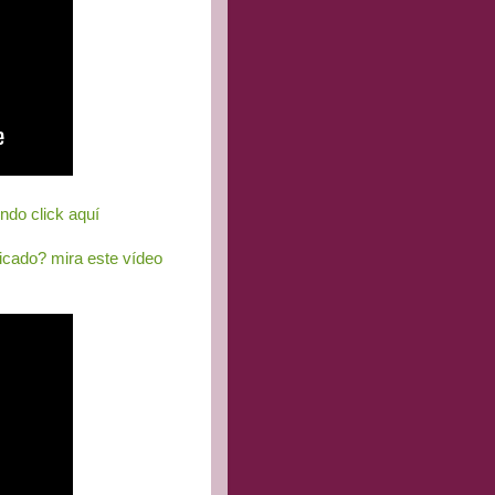
endo click aquí
ficado? mira este vídeo