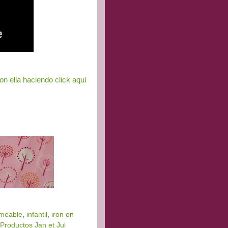
on ella haciendo click aquí
meable
,
infantil
,
iron on
Productos Jan et Jul