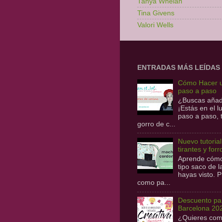
Tanya Whelan
Tina Givens
Valori Wells
ENTRADAS MÁS LEÍDAS
Cómo Hacer u
paso a paso
¿Buscas añadi
¡Estás en el 
paso a paso,
gorro de c...
Nuevo tutoria
tirantes y forr
Aprende cómo 
tipo saco de 
hayas visto. P
como pa...
Descuento par
Barcelona 20
¿Quieres com