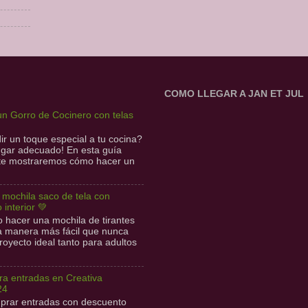
COMO LLEGAR A JAN ET JUL
n Gorro de Cocinero con telas
r un toque especial a tu cocina?
lugar adecuado! En esta guía
 te mostraremos cómo hacer un
l mochila saco de tela con
o interior 💚
hacer una mochila de tirantes
la manera más fácil que nunca
royecto ideal tanto para adultos
a entradas en Creativa
24
prar entradas con descuento