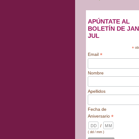
APÚNTATE AL
BOLETÍN DE JAN
JUL
*
obl
*
Email
Nombre
Apellidos
Fecha de
*
Aniversario
/
( dd / mm )