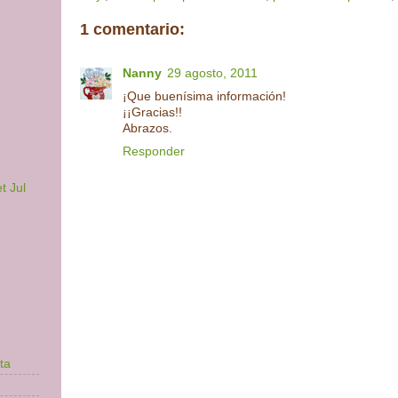
1 comentario:
Nanny
29 agosto, 2011
¡Que buenísima información!
¡¡Gracias!!
Abrazos.
Responder
t Jul
ta