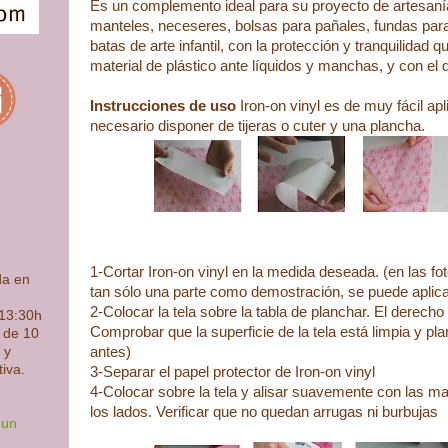
Es un complemento ideal para su proyecto de artesanía
manteles, neceseres, bolsas para pañales, fundas para 
batas de arte infantil, con la protección y tranquilidad q
material de plástico ante líquidos y manchas, y con el d
Instrucciones de uso
Iron-on vinyl es de muy fácil apl
necesario disponer de tijeras o cuter y una plancha.
1-Cortar Iron-on vinyl en la medida deseada. (en las fo
da en
tan sólo una parte como demostración, se puede aplicar
2-Colocar la tela sobre la tabla de planchar. El derecho 
 13:30h
Comprobar que la superficie de la tela está limpia y pl
s de 10
antes)
 y
tiva.
3-Separar el papel protector de Iron-on vinyl
4-Colocar sobre la tela y alisar suavemente con las m
los lados. Verificar que no quedan arrugas ni burbujas
 un