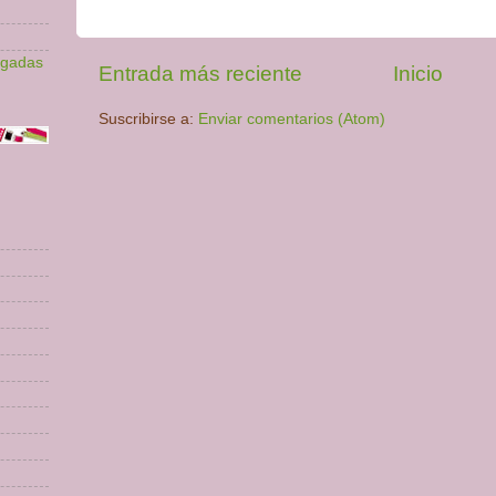
lgadas
Entrada más reciente
Inicio
Suscribirse a:
Enviar comentarios (Atom)