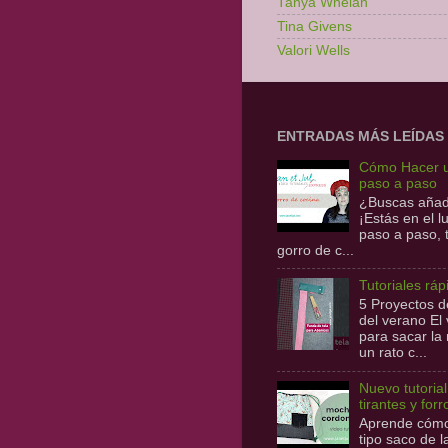
Tanya Whelan
Tina Givens
Valori Wells
ENTRADAS MÁS LEÍDAS
Cómo Hacer u
paso a paso
¿Buscas añadi
¡Estás en el 
paso a paso,
gorro de c...
Tutoriales ráp
5 Proyectos de
del verano E
para sacar la
un rato c...
Nuevo tutoria
tirantes y forr
Aprende cómo 
tipo saco de 