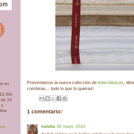
Presentamos la nueva colección de
telas básicas
, ide
da en
combinar,... todo lo que tú quieras!
 13:30h
s de 10
 y
tiva.
1 comentario:
natalia
06 mayo, 2010
 un