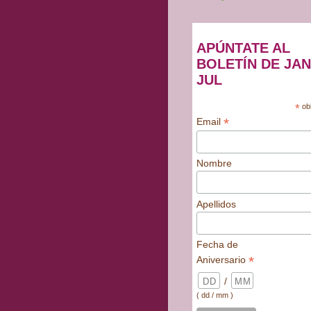
APÚNTATE AL
BOLETÍN DE JAN
JUL
*
obl
*
Email
Nombre
Apellidos
Fecha de
*
Aniversario
/
( dd / mm )