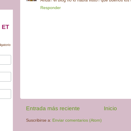
Anda!! el blog no lo había visto!! que buenos los 
Responder
 ET
igatorio
Entrada más reciente
Inicio
Suscribirse a:
Enviar comentarios (Atom)