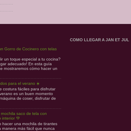
COMO LLEGAR A JAN ET JUL
n Gorro de Cocinero con telas
r un toque especial a tu cocina?
lugar adecuado! En esta guía
 te mostraremos cómo hacer un
idos para el verano ☀️
 costura fáciles para disfrutar
l verano es un buen momento
 máquina de coser, disfrutar de
l mochila saco de tela con
o interior 💚
hacer una mochila de tirantes
la manera más fácil que nunca