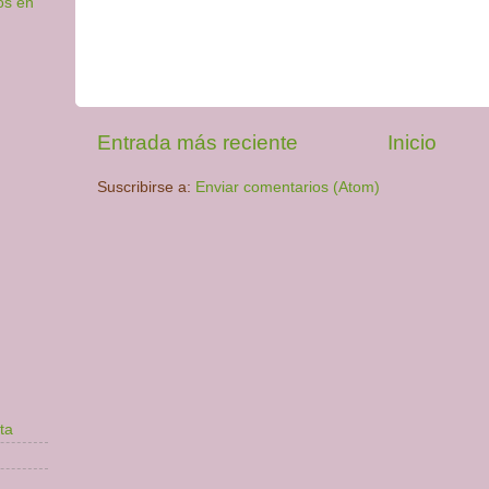
os en
Entrada más reciente
Inicio
Suscribirse a:
Enviar comentarios (Atom)
ta