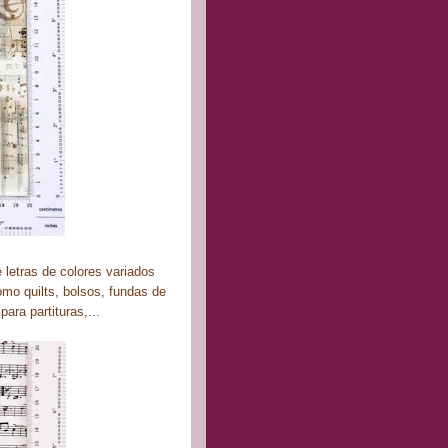
 letras de colores variados
omo quilts, bolsos, fundas de
para partituras,...