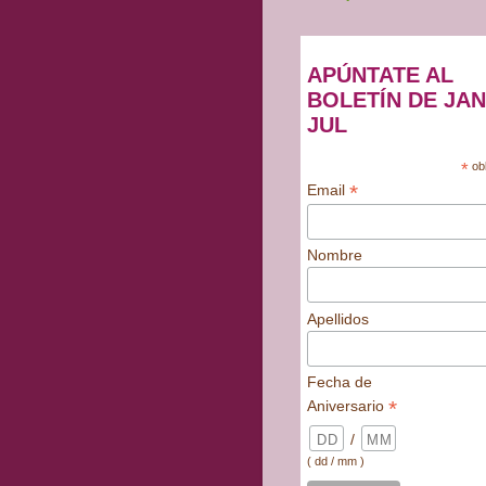
APÚNTATE AL
BOLETÍN DE JAN
JUL
*
obl
*
Email
Nombre
Apellidos
Fecha de
*
Aniversario
/
( dd / mm )