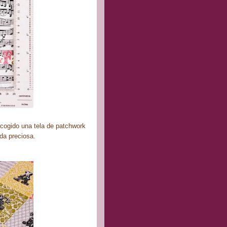
cogido una tela de patchwork
eda preciosa.