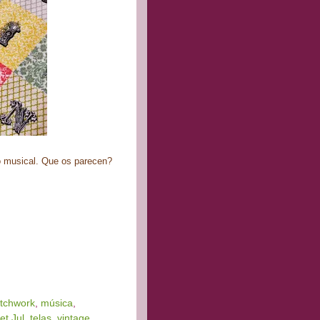
to musical. Que os parecen?
atchwork
,
música
,
et Jul
,
telas
,
vintage