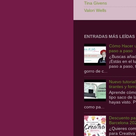
Tina Givens
Valori Wells
ENTRADAS MÁS LEÍDAS
Cómo Hacer u
paso a paso
¿Buscas añadi
¡Estás en el 
paso a paso,
gorro de c...
Nuevo tutoria
tirantes y forr
Aprende cómo 
tipo saco de 
hayas visto. P
como pa...
Descuento par
Barcelona 20
¿Quieres com
para Creativa