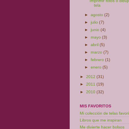
Imprimir fotos o dibuj
tela
►
agosto
(2)
►
julio
(7)
►
junio
(4)
►
mayo
(3)
►
abril
(5)
►
marzo
(7)
►
febrero
(1)
►
enero
(5)
►
2012
(31)
►
2011
(19)
►
2010
(32)
MIS FAVORITOS
Mi colección de telas favori
Libros que me inspiran
Me divierte hacer bolsos