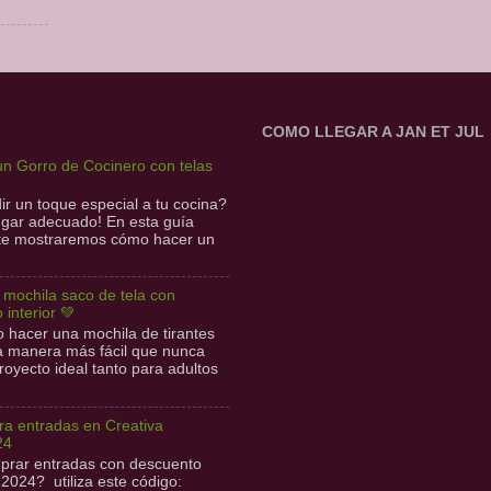
COMO LLEGAR A JAN ET JUL
n Gorro de Cocinero con telas
r un toque especial a tu cocina?
lugar adecuado! En esta guía
 te mostraremos cómo hacer un
l mochila saco de tela con
o interior 💚
hacer una mochila de tirantes
la manera más fácil que nunca
royecto ideal tanto para adultos
a entradas en Creativa
24
prar entradas con descuento
 2024? utiliza este código: