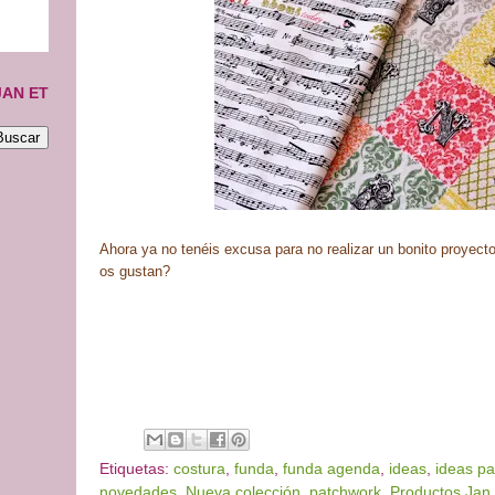
JAN ET
Ahora ya no tenéis excusa para no realizar un bonito proyec
os gustan?
.
Etiquetas:
costura
,
funda
,
funda agenda
,
ideas
,
ideas p
novedades
,
Nueva colección
,
patchwork
,
Productos Jan 