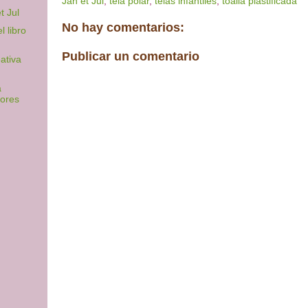
Jan et Jul
,
tela polar
,
telas infantiles
,
toalla plastificada
t Jul
No hay comentarios:
l libro
Publicar un comentario
ativa
a
ores