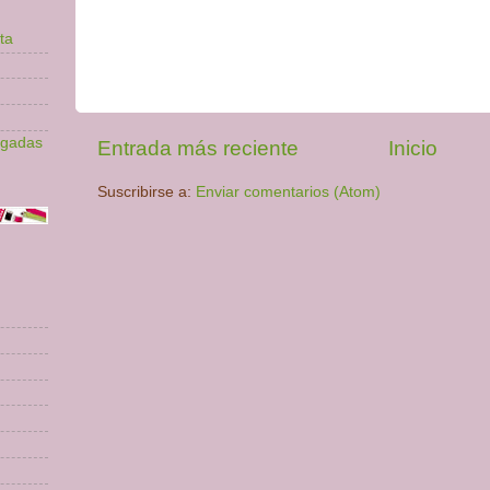
ta
lgadas
Entrada más reciente
Inicio
Suscribirse a:
Enviar comentarios (Atom)