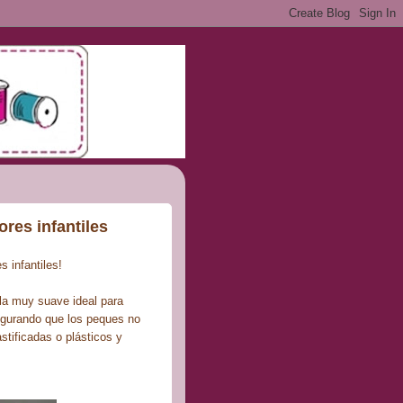
res infantiles
 infantiles!
lla muy suave ideal para
segurando que los peques no
stificadas o plásticos y