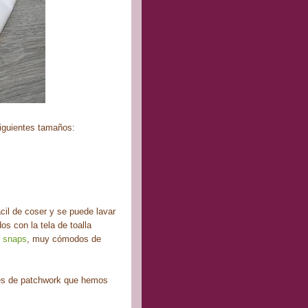
siguientes tamaños:
il de coser y se puede lavar
os con la tela de toalla
o snaps
, muy cómodos de
bés de patchwork que hemos