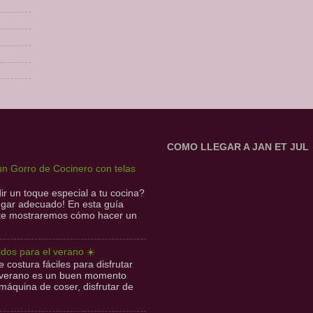
COMO LLEGAR A JAN ET JUL
n Gorro de Cocinero con telas
r un toque especial a tu cocina?
lugar adecuado! En esta guía
 te mostraremos cómo hacer un
idos para el verano ☀️
 costura fáciles para disfrutar
l verano es un buen momento
 máquina de coser, disfrutar de