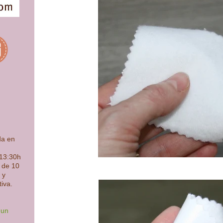
da en
 13:30h
s de 10
 y
tiva.
 un