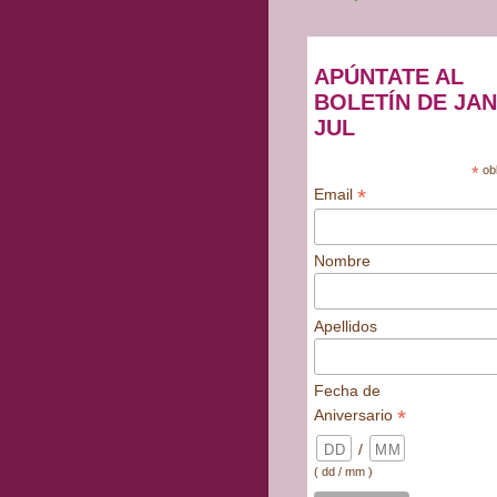
APÚNTATE AL
BOLETÍN DE JAN
JUL
*
obl
*
Email
Nombre
Apellidos
Fecha de
*
Aniversario
/
( dd / mm )