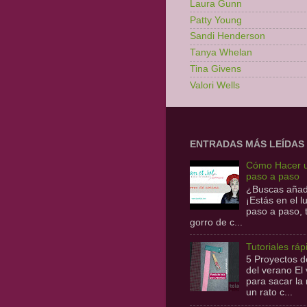
Laura Gunn
Patty Young
Sandi Henderson
Tanya Whelan
Tina Givens
Valori Wells
ENTRADAS MÁS LEÍDAS
Cómo Hacer u
paso a paso
¿Buscas añadi
¡Estás en el 
paso a paso,
gorro de c...
Tutoriales ráp
5 Proyectos de
del verano E
para sacar la
un rato c...