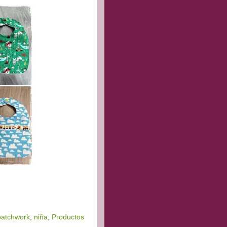
patchwork
,
niña
,
Productos