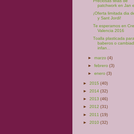
Preciosas telas de
patchwork en Jan e
¡Oferta limitada dia de
y Sant Jordi!
Te esperamos en Cre
Valencia 2016
Toalla plasticada par
baberos o cambiad
infan...
►
marzo
(4)
►
febrero
(3)
►
enero
(3)
►
2015
(40)
►
2014
(32)
►
2013
(46)
►
2012
(31)
►
2011
(19)
►
2010
(32)