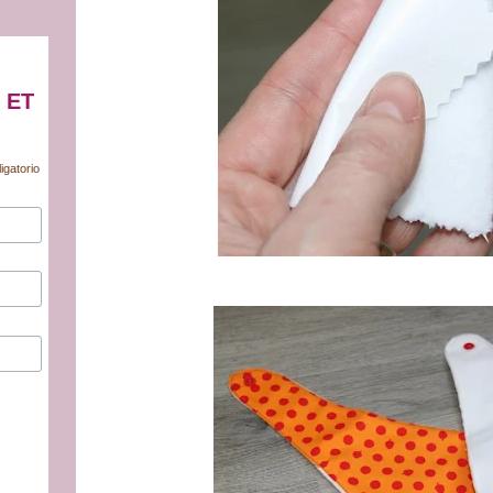
 ET
igatorio