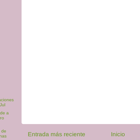
aciones
Jul
nde a
ro
s de
Entrada más reciente
Inicio
nas