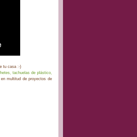
 tu casa :-)
chetes, tachuelas de plástico,
 en multitud de proyectos de