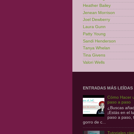
Heather Bailey
Jenean Morrison
Joel Dewberry
Laura Gunn
Patty Young
Sandi Henderson
Tanya Whelan
Tina Givens
Valori Wells
ENTRADAS MÁS LEÍDAS
Cómo Hacer u
paso a paso
¿Buscas añadi
¡Estás en el 
paso a paso,
gorro de c...
Tutoriales ráp