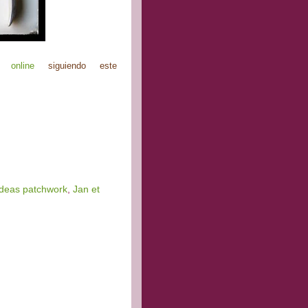
 online
siguiendo este
ideas patchwork
,
Jan et