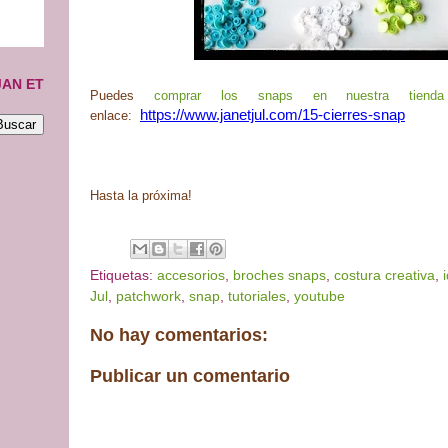
JAN ET
Puedes
comprar los snaps en nuestra tienda
https://www.janetjul.com/15-cierres-snap
enlace:
Hasta la próxima!
Etiquetas:
accesorios
,
broches snaps
,
costura creativa
,
Jul
,
patchwork
,
snap
,
tutoriales
,
youtube
No hay comentarios:
Publicar un comentario