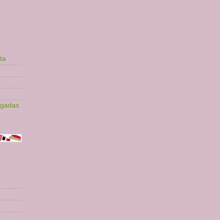
ta
lgadas