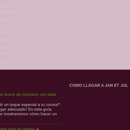
COMO LLEGAR A JAN ET JUL
n Gorro de Cocinero con telas
r un toque especial a tu cocina?
lugar adecuado! En esta guía
 te mostraremos cómo hacer un
idos para el verano ☀️