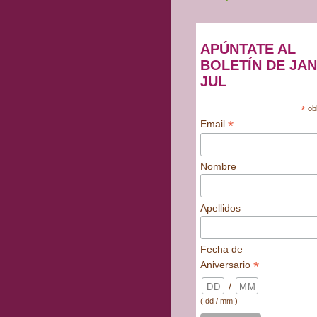
APÚNTATE AL
BOLETÍN DE JAN
JUL
*
obl
*
Email
Nombre
Apellidos
Fecha de
*
Aniversario
/
( dd / mm )