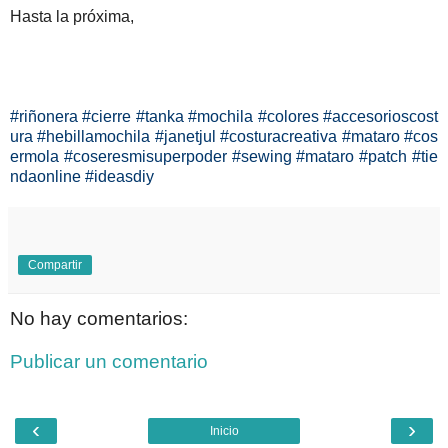
Hasta la próxima,
#riñonera
#cierre
#tanka
#mochila
#colores
#accesorioscost
ura
#hebillamochila
#janetjul
#costuracreativa
#mataro
#cos
ermola
#coseresmisuperpoder
#sewing
#mataro
#patch
#tie
ndaonline
#ideasdiy
Compartir
No hay comentarios:
Publicar un comentario
‹
›
Inicio