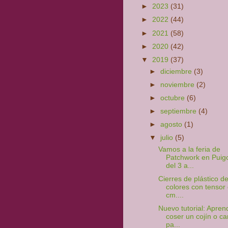
►
2023
(31)
►
2022
(44)
►
2021
(58)
►
2020
(42)
▼
2019
(37)
►
diciembre
(3)
►
noviembre
(2)
►
octubre
(6)
►
septiembre
(4)
►
agosto
(1)
▼
julio
(5)
Vamos a la feria de
Patchwork en Puig
del 3 a...
Cierres de plástico d
colores con tensor
cm....
Nuevo tutorial: Apren
coser un cojín o c
pa...