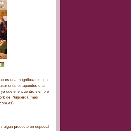
que es una magnífica excusa
 pasar unos estupendos días
 ya que el encuentro siempre
work de Puigcerdà (más
.com.es)
is algún producto en especial