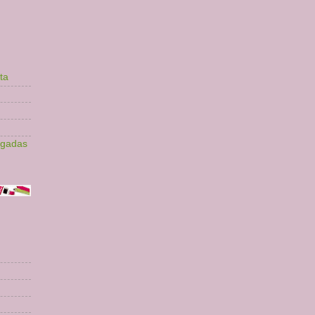
ta
lgadas