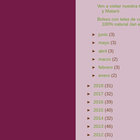
Ven a visitar nuestra 
y Mataró
Bolsos con telas de 
100% natural Jan e
►
junio
(3)
►
mayo
(3)
►
abril
(3)
►
marzo
(2)
►
febrero
(3)
►
enero
(2)
►
2018
(31)
►
2017
(32)
►
2016
(39)
►
2015
(40)
►
2014
(32)
►
2013
(46)
►
2012
(31)