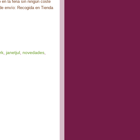
 en la feria sin ningún coste
n de envío: Recogida en Tienda
rk
,
janetjul
,
novedades
,