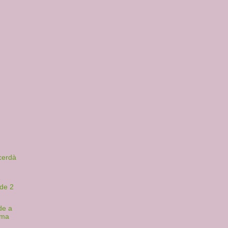
cerdà
e
 de 2
de a
ama