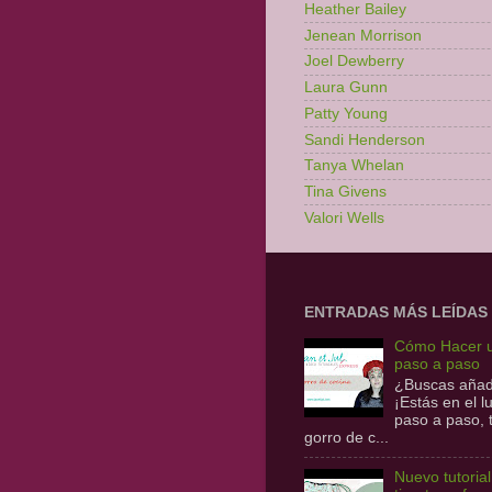
Heather Bailey
Jenean Morrison
Joel Dewberry
Laura Gunn
Patty Young
Sandi Henderson
Tanya Whelan
Tina Givens
Valori Wells
ENTRADAS MÁS LEÍDAS
Cómo Hacer u
paso a paso
¿Buscas añadi
¡Estás en el 
paso a paso,
gorro de c...
Nuevo tutoria