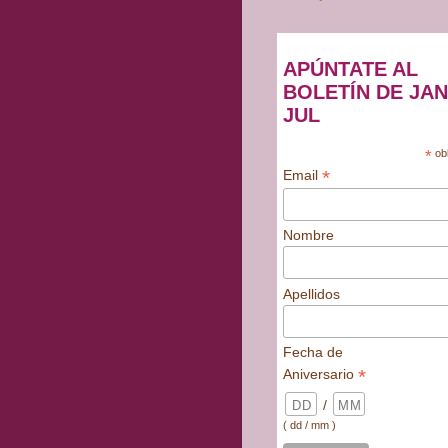
APÚNTATE AL
BOLETÍN DE JAN
JUL
*
obl
*
Email
Nombre
Apellidos
Fecha de
*
Aniversario
/
( dd / mm )