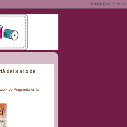
à del 3 al 4 de
work de Puigcerdà en la