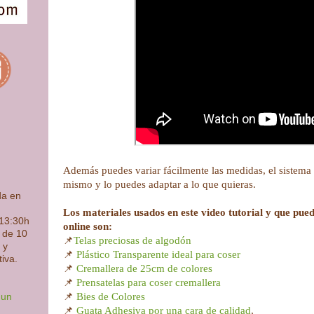
Además puedes variar fácilmente las medidas, el sistema 
mismo y lo puedes adaptar a lo que quieras.
da en
Los materiales usados en este video tutorial y que pued
 13:30h
online son:
s de 10
📌
Telas preciosas de algodón
 y
📌
Plástico Transparente ideal para coser
tiva.
📌
Cremallera de 25cm de colores
📌
Prensatelas para coser cremallera
📌
Bies de Colores
 un
📌
Guata Adhesiva por una cara de calidad
,