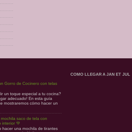
COMO LLEGAR A JAN ET JUL
n Gorro de Cocinero con telas
r un toque especial a tu cocina?
lugar adecuado! En esta guía
 te mostraremos cómo hacer un
l mochila saco de tela con
o interior 💚
hacer una mochila de tirantes