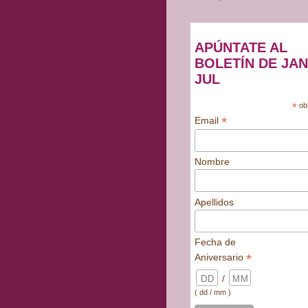
APÚNTATE AL
BOLETÍN DE JAN
JUL
*
obl
*
Email
Nombre
Apellidos
Fecha de
*
Aniversario
/
( dd / mm )