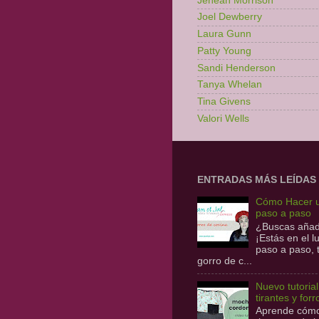
Jenean Morrison
Joel Dewberry
Laura Gunn
Patty Young
Sandi Henderson
Tanya Whelan
Tina Givens
Valori Wells
ENTRADAS MÁS LEÍDAS
Cómo Hacer u
paso a paso
¿Buscas añadi
¡Estás en el 
paso a paso,
gorro de c...
Nuevo tutoria
tirantes y forr
Aprende cómo 