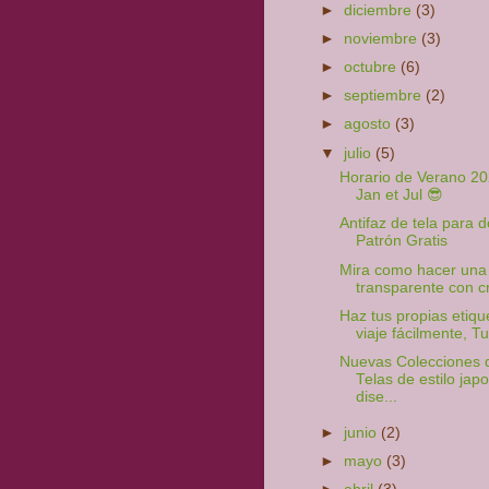
►
diciembre
(3)
►
noviembre
(3)
►
octubre
(6)
►
septiembre
(2)
►
agosto
(3)
▼
julio
(5)
Horario de Verano 2
Jan et Jul 😎
Antifaz de tela para d
Patrón Gratis
Mira como hacer una 
transparente con c
Haz tus propias etiqu
viaje fácilmente, Tut
Nuevas Colecciones 
Telas de estilo jap
dise...
►
junio
(2)
►
mayo
(3)