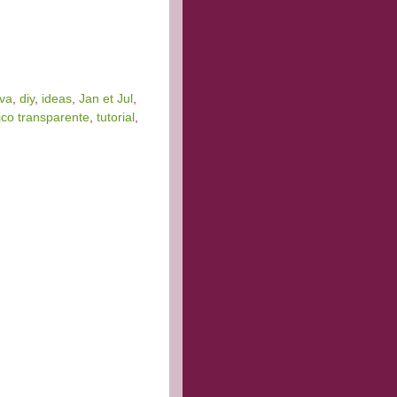
iva
,
diy
,
ideas
,
Jan et Jul
,
ico transparente
,
tutorial
,