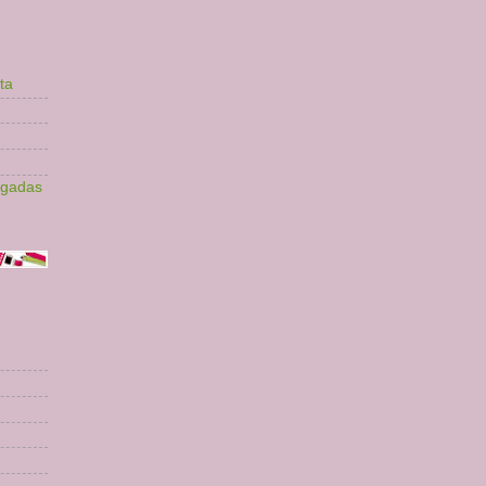
ta
lgadas