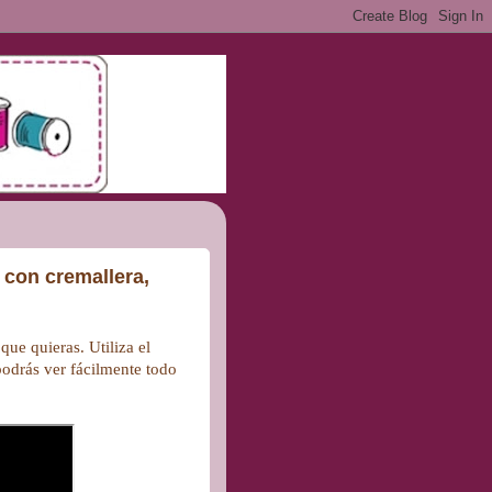
 con cremallera,
ue quieras. Utiliza el
 podrás ver fácilmente todo