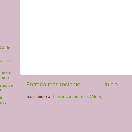
024 de
ormir -
bolsita
rema...
Entrada más reciente
Inicio
etas de
...
Suscribirse a:
Enviar comentarios (Atom)
de
onés