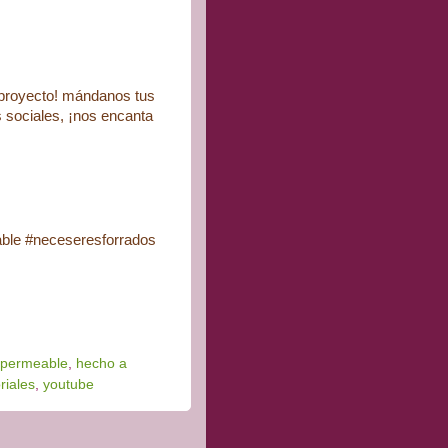
 proyecto! mándanos tus
es sociales, ¡nos encanta
eable #neceseresforrados
mpermeable
,
hecho a
oriales
,
youtube