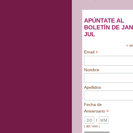
APÚNTATE AL
BOLETÍN DE JAN
JUL
*
obl
*
Email
Nombre
Apellidos
Fecha de
*
Aniversario
/
( dd / mm )