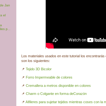
 de Jan
a el
ra
les p...
Los materiales usados en este tutorial los encontrarás
son los siguientes:
📌
Tejido 3D Bicolor
📌
Forro Impermeable de colores
📌
Cremallera a metros disponible en colores
📌
Charm o Colgante en forma deCorazón
📌
Alfileres para sujetar tejidos mientras coses con la