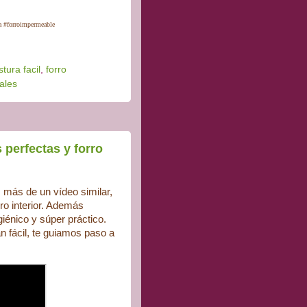
la #forroimpermeable
stura facil
,
forro
iales
perfectas y forro
más de un vídeo similar,
ro interior. Además
iénico y súper práctico.
n fácil, te guiamos paso a