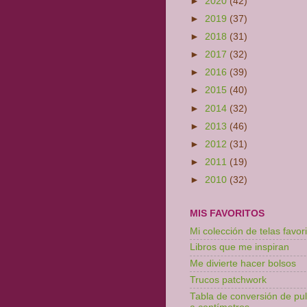
►
2020
(42)
►
2019
(37)
►
2018
(31)
►
2017
(32)
►
2016
(39)
►
2015
(40)
►
2014
(32)
►
2013
(46)
►
2012
(31)
►
2011
(19)
►
2010
(32)
MIS FAVORITOS
Mi colección de telas favori
Libros que me inspiran
Me divierte hacer bolsos
Trucos patchwork
Tabla de conversión de pu