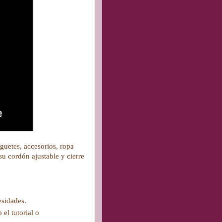
uguetes, accesorios, ropa
 su cordón ajustable y cierre
esidades.
el tutorial o