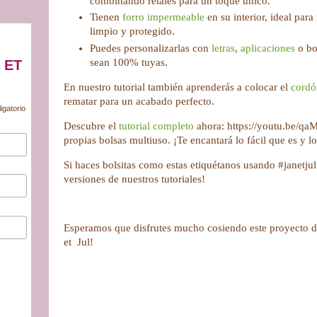
combinando retales para un toque único.
Tienen
forro impermeable
en su interior, ideal par
limpio y protegido.
Puedes personalizarlas con
letras
,
aplicaciones
o bo
sean 100% tuyas.
 ET
En nuestro tutorial también aprenderás a colocar el
cordó
rematar para un acabado perfecto.
igatorio
Descubre el
tutorial completo
ahora: https://youtu.be/q
propias bolsas multiuso. ¡Te encantará lo fácil que es y 
Si haces bolsitas como estas etiquétanos usando #janetjul
versiones de nuestros tutoriales!
Esperamos que disfrutes mucho cosiendo este proyecto de
et Jul!