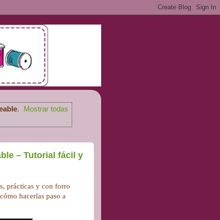
eable
.
Mostrar todas
e – Tutorial fácil y
s, prácticas y con forro
 cómo hacerlas paso a