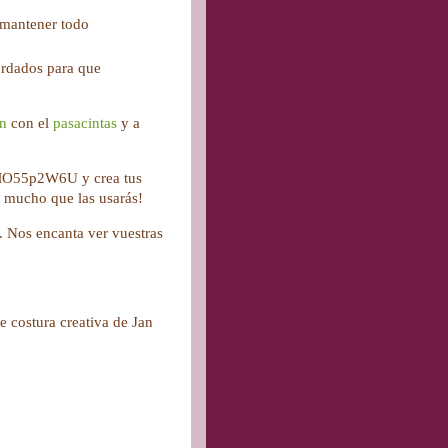
a mantener todo
rdados para que
n
con el
pasacintas
y a
aMO55p2W6U y crea tus
lo mucho que las usarás!
. Nos encanta ver vuestras
 costura creativa de Jan