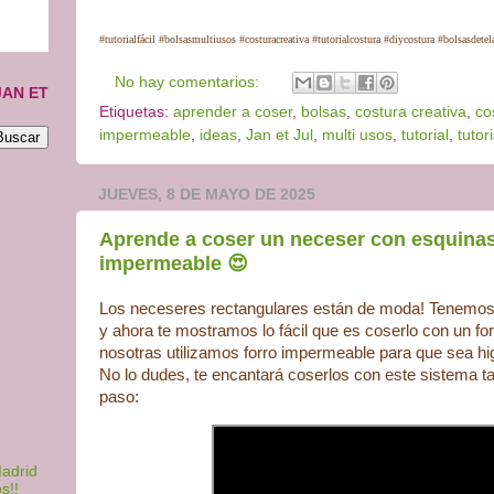
#tutorialfácil #bolsasmultiusos #costuracreativa #tutorialcostura #diycostura #bolsasdete
No hay comentarios:
JAN ET
Etiquetas:
aprender a coser
,
bolsas
,
costura creativa
,
co
impermeable
,
ideas
,
Jan et Jul
,
multi usos
,
tutorial
,
tutor
JUEVES, 8 DE MAYO DE 2025
Aprende a coser un neceser con esquinas 
impermeable 😍
Los neceseres rectangulares están de moda! Tenemos 
y ahora te mostramos lo fácil que es coserlo con un for
nosotras utilizamos forro impermeable para que sea hig
No lo dudes, te encantará coserlos con este sistema ta
paso:
adrid
s!!