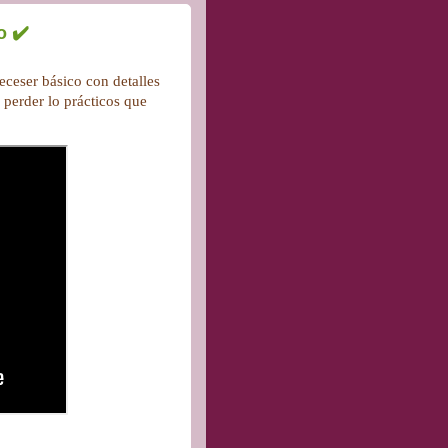
o ✔️
eceser básico con detalles
n perder lo prácticos que