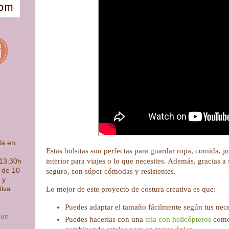
da en
Estas bolsitas son perfectas para guardar ropa, comida, j
interior para viajes o lo que necesites. Además, gracias a
 13:30h
s de 10
seguro, son súper cómodas y resistentes.
 y
tiva.
Lo mejor de este proyecto de costura creativa es que:
Puedes adaptar el tamaño fácilmente según tus nec
 un
Puedes hacerlas con una
tela con helicópteros
como 