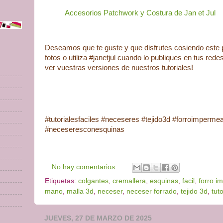
Accesorios Patchwork y Costura de Jan et Jul
Deseamos que te guste y que disfrutes cosiendo este
fotos o utiliza #janetjul cuando lo publiques en tus red
ver vuestras versiones de nuestros tutoriales!
#tutorialesfaciles #neceseres #tejido3d #forroimperm
#neceseresconesquinas
No hay comentarios:
Etiquetas:
colgantes
,
cremallera
,
esquinas
,
facil
,
forro i
mano
,
malla 3d
,
neceser
,
neceser forrado
,
tejido 3d
,
tut
JUEVES, 27 DE MARZO DE 2025