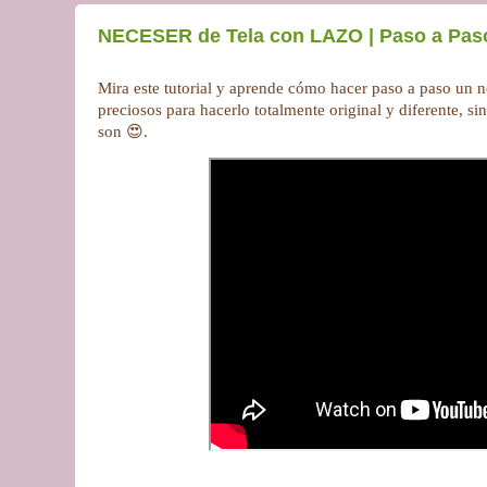
NECESER de Tela con LAZO | Paso a Pas
Mira este tutorial y aprende cómo hacer paso a paso un n
preciosos para hacerlo totalmente original y diferente, si
son 😍.